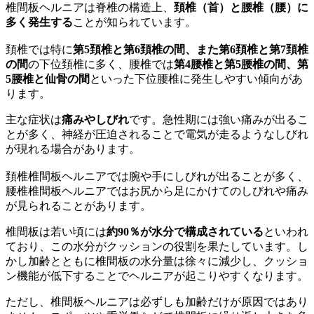
椎間板ヘルニアは脊椎の構造上、
頚椎（首）と腰椎（腰）に
多く発生する
ことが知られています。
頚椎では特に
第5頚椎と第6頚椎の間、また第6頚椎と第7頚椎
の間
の下位頚椎に多く、腰椎では
第4腰椎と第5腰椎の間、第
5腰椎と仙骨の間
といった下位腰椎に発生しやすい傾向があ
ります。
主な症状は
痛みやしびれ
です。急性期には強い痛みが出るこ
とが多く、神経が圧迫されることで電気が走るようなしびれ
が現れる場合があります。
頚椎椎間板ヘルニアでは腕や手にしびれが出ることが多く、
腰椎椎間板ヘルニアではお尻から足にかけてのしびれや痛み
が見られることがあります。
椎間板は若い頃には
約90％が水分で構成されている
といわれ
ており、この水分がクッションの役割を果たしています。し
かし加齢とともに椎間板の水分量は徐々に減少し、クッショ
ン機能が低下することでヘルニアが起こりやすくなります。
ただし、椎間板ヘルニアは必ずしも加齢だけが原因ではあり