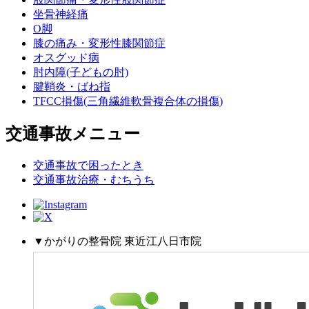
坐骨神経痛
O脚
膝の痛み・変形性膝関節症
オスグッド病
肘内障(子どもの肘)
腱鞘炎・ばね指
TFCC損傷(三角繊維軟骨複合体の損傷)
交通事故メニュー
交通事故で困ったとき
交通事故治療・むちうち
▼かがりの整骨院 東近江八日市院