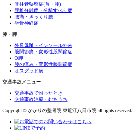
脊柱管狭窄症(首・腰)
腰椎分離症・分離すべり症
腰痛・ぎっくり腰
坐骨神経痛
膝・脚
外反母趾・インソール外来
股関節痛・変形性股関節症
O脚
膝の痛み・変形性膝関節症
オスグッド病
交通事故メニュー
交通事故で困ったとき
交通事故治療・むちうち
Copyright © かがりの整骨院 東近江八日市院 all rights reserved.