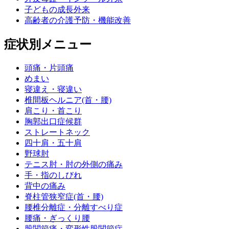
子どもの成長外来
高齢者の介護予防・機能改善
症状別メニュー
頭痛・片頭痛
めまい
寝違え・寝違い
椎間板ヘルニア(首・腰)
肩こり・首こり
胸郭出口症候群
ストレートネック
四十肩・五十肩
野球肘
テニス肘・肘の外側の痛み
手・指のしびれ
背中の痛み
脊柱管狭窄症(首・腰)
腰椎分離症・分離すべり症
腰痛・ぎっくり腰
股関節痛・変形性股関節症