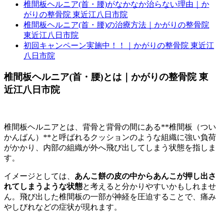
椎間板ヘルニア(首・腰)がなかなか治らない理由｜か
がりの整骨院 東近江八日市院
椎間板ヘルニア(首・腰)の治療方法｜かがりの整骨院
東近江八日市院
初回キャンペーン実施中！！｜かがりの整骨院 東近江
八日市院
椎間板ヘルニア(首・腰)とは｜かがりの整骨院 東
近江八日市院
椎間板ヘルニアとは、背骨と背骨の間にある**椎間板（つい
かんばん）**と呼ばれるクッションのような組織に強い負荷
がかかり、内部の組織が外へ飛び出してしまう状態を指しま
す。
イメージとしては、
あんこ餅の皮の中からあんこが押し出さ
れてしまうような状態
と考えると分かりやすいかもしれませ
ん。飛び出した椎間板の一部が神経を圧迫することで、痛み
やしびれなどの症状が現れます。