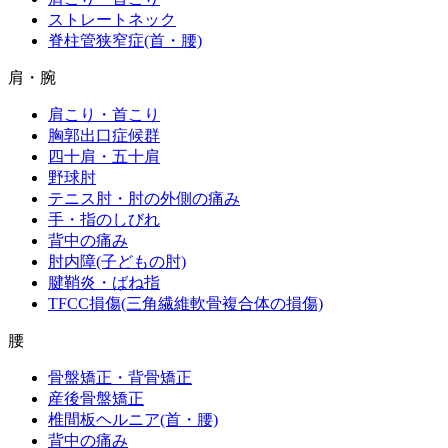
ストレートネック
脊柱管狭窄症(首・腰)
肩・腕
肩こり・首こり
胸郭出口症候群
四十肩・五十肩
野球肘
テニス肘・肘の外側の痛み
手・指のしびれ
背中の痛み
肘内障(子どもの肘)
腱鞘炎・ばね指
TFCC損傷(三角繊維軟骨複合体の損傷)
腰
骨盤矯正・背骨矯正
産後骨盤矯正
椎間板ヘルニア(首・腰)
背中の痛み