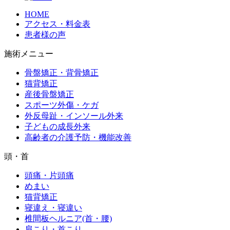
HOME
アクセス・料金表
患者様の声
施術メニュー
骨盤矯正・背骨矯正
猫背矯正
産後骨盤矯正
スポーツ外傷・ケガ
外反母趾・インソール外来
子どもの成長外来
高齢者の介護予防・機能改善
頭・首
頭痛・片頭痛
めまい
猫背矯正
寝違え・寝違い
椎間板ヘルニア(首・腰)
肩こり・首こり