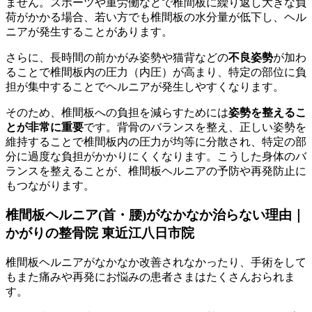
ません。スポーツや重労働などで椎間板に繰り返し大きな負
荷がかかる場合、若い方でも椎間板の水分量が低下し、ヘル
ニアが発生することがあります。
さらに、長時間の前かがみ姿勢や猫背などの
不良姿勢
が加わ
ることで椎間板内の圧力（内圧）が高まり、特定の部位に負
担が集中することでヘルニアが発生しやすくなります。
そのため、椎間板への負担を減らすためには
姿勢を整えるこ
とが非常に重要
です。背骨のバランスを整え、正しい姿勢を
維持することで椎間板内の圧力が均等に分散され、特定の部
分に過度な負担がかかりにくくなります。こうした身体のバ
ランスを整えることが、椎間板ヘルニアの予防や再発防止に
もつながります。
椎間板ヘルニア(首・腰)がなかなか治らない理由｜
かがりの整骨院 東近江八日市院
椎間板ヘルニアがなかなか改善されなかったり、手術をして
もまた痛みや再発にお悩みの患者さまはたくさんおられま
す。