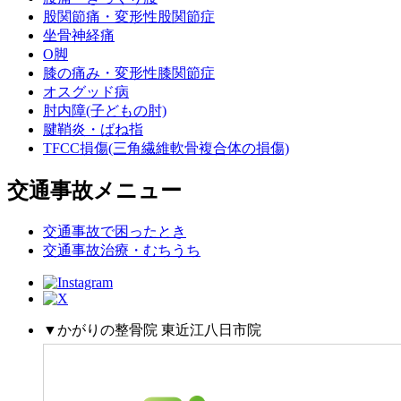
股関節痛・変形性股関節症
坐骨神経痛
O脚
膝の痛み・変形性膝関節症
オスグッド病
肘内障(子どもの肘)
腱鞘炎・ばね指
TFCC損傷(三角繊維軟骨複合体の損傷)
交通事故メニュー
交通事故で困ったとき
交通事故治療・むちうち
▼かがりの整骨院 東近江八日市院