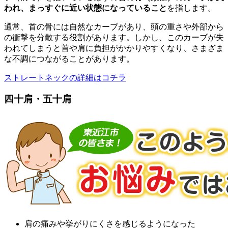
われ、
まっすぐ
に
近い
状態
に
な
って
いる
こと
を
指し
ます。
通常、
首
の
骨
に
は
自然
な
カーブ
が
あり、
頭
の
重
さや
外部
から
の
衝撃
を
分散
する
役割
が
あり
ます。
しかし、
この
カーブ
が
失
われ
て
しまう
と
首
や
肩
に
負担
が
かかり
や
すく
なり、
さまざま
な
不調
に
つながる
こと
が
あり
ます。
ストレートネックの詳細はコチラ
四十肩・五十肩
肩の痛みや挙がりにくさを感じるようになった