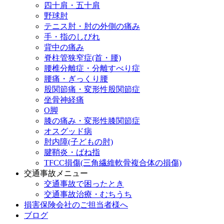
四十肩・五十肩
野球肘
テニス肘・肘の外側の痛み
手・指のしびれ
背中の痛み
脊柱管狭窄症(首・腰)
腰椎分離症・分離すべり症
腰痛・ぎっくり腰
股関節痛・変形性股関節症
坐骨神経痛
O脚
膝の痛み・変形性膝関節症
オスグッド病
肘内障(子どもの肘)
腱鞘炎・ばね指
TFCC損傷(三角繊維軟骨複合体の損傷)
交通事故メニュー
交通事故で困ったとき
交通事故治療・むちうち
損害保険会社のご担当者様へ
ブログ