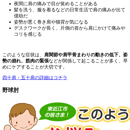
夜間に肩の痛みで目が覚めることがある
髪を洗う、服を着るなどの日常生活で肩の痛みが出て
億劫だ
姿勢が悪く巻き肩や猫背が気になる
デスクワークが長く、片側の首から肩にかけて痛みや
コリを感じる
この
よう
な
症状
は、
肩
関節
や
肩
甲骨
まわり
の
動き
の
低下、
姿
勢
の
崩れ、
筋肉
の
緊張
など
が
関係
し
て
起こる
こと
が
多く、
早
め
に
ケア
する
こと
が
大切
です。
四十肩・五十肩の詳細はコチラ
野球肘