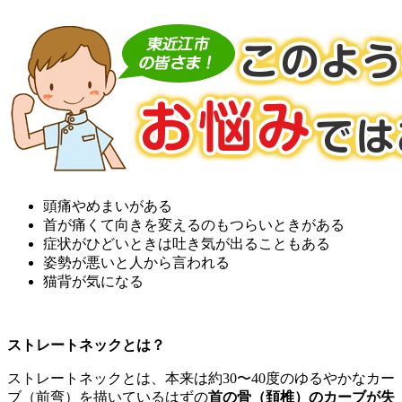
頭痛やめまいがある
首が痛くて向きを変えるのもつらいときがある
症状がひどいときは吐き気が出ることもある
姿勢が悪いと人から言われる
猫背が気になる
ストレート
ネック
と
は？
ストレート
ネック
と
は、
本来
は
約
30〜
40
度
の
ゆるやか
な
カー
ブ（
前
弯）
を
描
い
て
いる
はず
の
首
の
骨（
頚椎）
の
カーブ
が
失