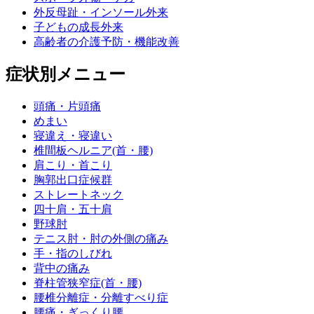
外反母趾・インソール外来
子どもの成長外来
高齢者の介護予防・機能改善
症状別メニュー
頭痛・片頭痛
めまい
寝違え・寝違い
椎間板ヘルニア(首・腰)
肩こり・首こり
胸郭出口症候群
ストレートネック
四十肩・五十肩
野球肘
テニス肘・肘の外側の痛み
手・指のしびれ
背中の痛み
脊柱管狭窄症(首・腰)
腰椎分離症・分離すべり症
腰痛・ぎっくり腰