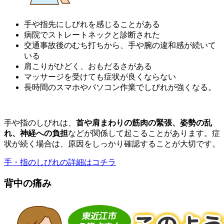
手や指先にしびれを感じることがある
病院でストレートネックと診断された
交通事故後のむち打ちから、手や腕の違和感が続いて
いる
肩こりがひどく、おもだるさがある
マッサージを受けても症状が良くならない
長時間のスマホやパソコン作業でしびれが強くなる。
手
や
指
の
しびれ
は、
首
や
肩
まわり
の
筋肉
の
緊張、
姿勢
の
乱
れ、
神経
へ
の
負担
など
が
関係
し
て
起こる
こと
が
あり
ます。
症
状
が
続く
場合
は、
原因
を
しっかり
確認
する
こと
が
大切
です。
手・指のしびれの詳細はコチラ
背中の痛み