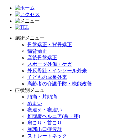
施術メニュー
骨盤矯正・背骨矯正
猫背矯正
産後骨盤矯正
スポーツ外傷・ケガ
外反母趾・インソール外来
子どもの成長外来
高齢者の介護予防・機能改善
症状別メニュー
頭痛・片頭痛
めまい
寝違え・寝違い
椎間板ヘルニア(首・腰)
肩こり・首こり
胸郭出口症候群
ストレートネック