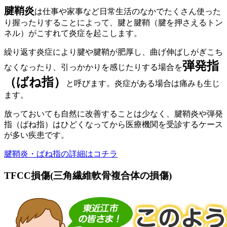
腱鞘炎
は仕事や家事など日常生活のなかでたくさん使った
り握ったりすることによって、腱と腱鞘（腱を押さえるトン
ネル）がこすれて炎症を起こします。
繰り返す炎症により腱や腱鞘が肥厚し、曲げ伸ばしがぎこち
弾発指
なくなったり、引っかかりを感じたりする場合を
（ばね指）
と呼びます。炎症がある場合は痛みも生じ
ます。
放っておいても自然に改善することは少なく、腱鞘炎や弾発
指（ばね指）はひどくなってから医療機関を受診するケース
が多い疾患です。
腱鞘炎・ばね指の詳細はコチラ
TFCC損傷(三角繊維軟骨複合体の損傷)