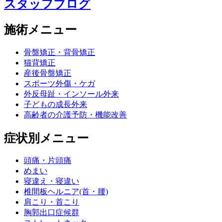
スタッフブログ
施術メニュー
骨盤矯正・背骨矯正
猫背矯正
産後骨盤矯正
スポーツ外傷・ケガ
外反母趾・インソール外来
子どもの成長外来
高齢者の介護予防・機能改善
症状別メニュー
頭痛・片頭痛
めまい
寝違え・寝違い
椎間板ヘルニア(首・腰)
肩こり・首こり
胸郭出口症候群