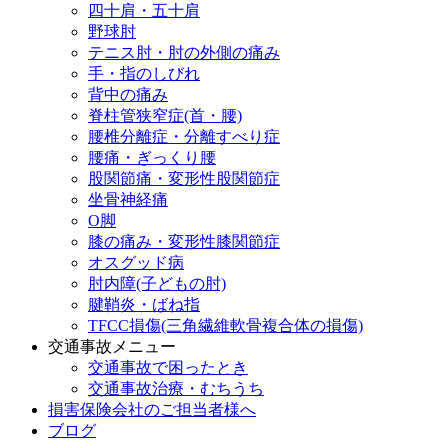
四十肩・五十肩
野球肘
テニス肘・肘の外側の痛み
手・指のしびれ
背中の痛み
脊柱管狭窄症(首・腰)
腰椎分離症・分離すべり症
腰痛・ぎっくり腰
股関節痛・変形性股関節症
坐骨神経痛
O脚
膝の痛み・変形性膝関節症
オスグッド病
肘内障(子どもの肘)
腱鞘炎・ばね指
TFCC損傷(三角繊維軟骨複合体の損傷)
交通事故メニュー
交通事故で困ったとき
交通事故治療・むちうち
損害保険会社のご担当者様へ
ブログ