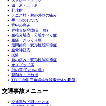
ストレートネック
四十肩・五十肩
野球肘
テニス肘・肘の外側の痛み
手・指のしびれ
背中の痛み
脊柱管狭窄症(首・腰)
腰椎分離症・分離すべり症
腰痛・ぎっくり腰
股関節痛・変形性股関節症
坐骨神経痛
O脚
膝の痛み・変形性膝関節症
オスグッド病
肘内障(子どもの肘)
腱鞘炎・ばね指
TFCC損傷(三角繊維軟骨複合体の損傷)
交通事故メニュー
交通事故で困ったとき