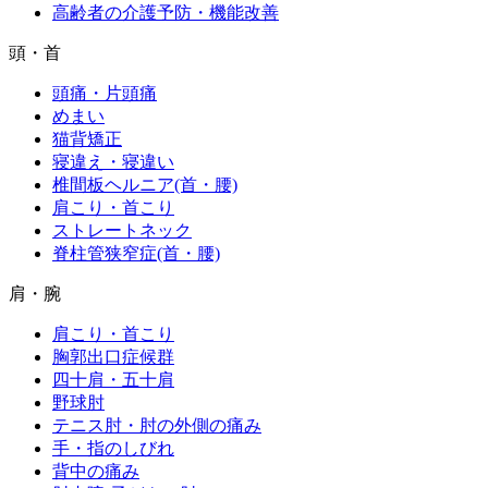
高齢者の介護予防・機能改善
頭・首
頭痛・片頭痛
めまい
猫背矯正
寝違え・寝違い
椎間板ヘルニア(首・腰)
肩こり・首こり
ストレートネック
脊柱管狭窄症(首・腰)
肩・腕
肩こり・首こり
胸郭出口症候群
四十肩・五十肩
野球肘
テニス肘・肘の外側の痛み
手・指のしびれ
背中の痛み