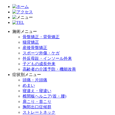
施術メニュー
骨盤矯正・背骨矯正
猫背矯正
産後骨盤矯正
スポーツ外傷・ケガ
外反母趾・インソール外来
子どもの成長外来
高齢者の介護予防・機能改善
症状別メニュー
頭痛・片頭痛
めまい
寝違え・寝違い
椎間板ヘルニア(首・腰)
肩こり・首こり
胸郭出口症候群
ストレートネック