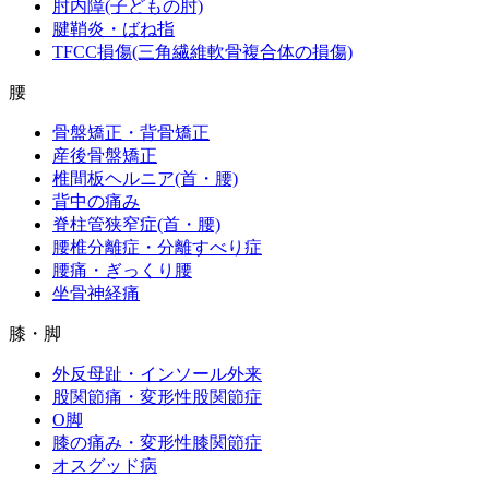
肘内障(子どもの肘)
腱鞘炎・ばね指
TFCC損傷(三角繊維軟骨複合体の損傷)
腰
骨盤矯正・背骨矯正
産後骨盤矯正
椎間板ヘルニア(首・腰)
背中の痛み
脊柱管狭窄症(首・腰)
腰椎分離症・分離すべり症
腰痛・ぎっくり腰
坐骨神経痛
膝・脚
外反母趾・インソール外来
股関節痛・変形性股関節症
O脚
膝の痛み・変形性膝関節症
オスグッド病