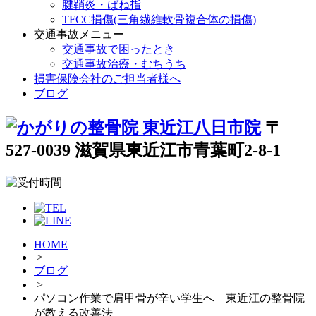
腱鞘炎・ばね指
TFCC損傷(三角繊維軟骨複合体の損傷)
交通事故メニュー
交通事故で困ったとき
交通事故治療・むちうち
損害保険会社のご担当者様へ
ブログ
〒
527-0039 滋賀県東近江市青葉町2-8-1
HOME
>
ブログ
>
パソコン作業で肩甲骨が辛い学生へ 東近江の整骨院
が教える改善法