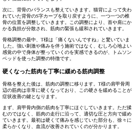
次に、背骨のバランスも整えていきます。猫背によって失わ
れていた背骨のS字カーブを取り戻すように、一つ一つの椎
骨の位置を調整していきます。この調整により、首や肩にか
かる負担が分散され、筋肉の緊張も緩和されていきます。
骨格調整の最中、T様は「痛くないんですね」と驚いていま
した。強い刺激や痛みを伴う施術ではなく、むしろ心地よい
感覚の中で身体が整っていくのを実感できるのが、トムソン
ベッドを使った調整の特徴です。
硬くなった筋肉を丁寧に緩める筋肉調整
骨格を整えた後は、筋肉の調整に移ります。T様の肩甲骨周
辺の筋肉は非常に硬くなっており、この硬さを緩めることが
症状改善の鍵となります。
まず、肩甲骨内側の筋肉を丁寧にほぐしていきます。ただ揉
むのではなく、筋肉の走行に沿って、適切な圧と方向で緩め
ていきます。最初は硬くて痛みを感じていた部分も、徐々に
柔らかくなり、血流が改善されていくのが分かります。