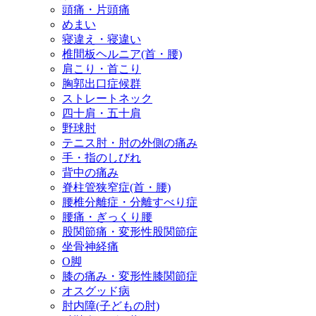
頭痛・片頭痛
めまい
寝違え・寝違い
椎間板ヘルニア(首・腰)
肩こり・首こり
胸郭出口症候群
ストレートネック
四十肩・五十肩
野球肘
テニス肘・肘の外側の痛み
手・指のしびれ
背中の痛み
脊柱管狭窄症(首・腰)
腰椎分離症・分離すべり症
腰痛・ぎっくり腰
股関節痛・変形性股関節症
坐骨神経痛
O脚
膝の痛み・変形性膝関節症
オスグッド病
肘内障(子どもの肘)