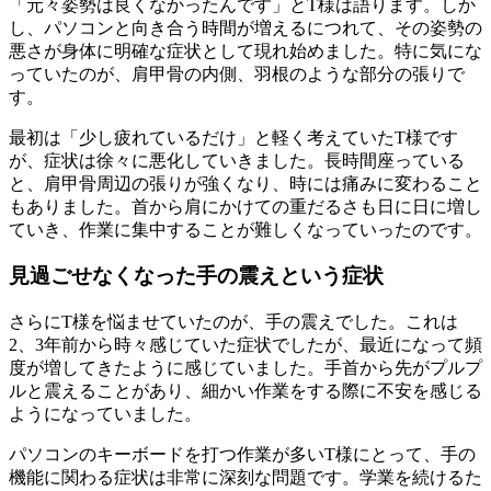
「元々姿勢は良くなかったんです」とT様は語ります。しか
し、パソコンと向き合う時間が増えるにつれて、その姿勢の
悪さが身体に明確な症状として現れ始めました。特に気にな
っていたのが、肩甲骨の内側、羽根のような部分の張りで
す。
最初は「少し疲れているだけ」と軽く考えていたT様です
が、症状は徐々に悪化していきました。長時間座っている
と、肩甲骨周辺の張りが強くなり、時には痛みに変わること
もありました。首から肩にかけての重だるさも日に日に増し
ていき、作業に集中することが難しくなっていったのです。
見過ごせなくなった手の震えという症状
さらにT様を悩ませていたのが、手の震えでした。これは
2、3年前から時々感じていた症状でしたが、最近になって頻
度が増してきたように感じていました。手首から先がプルプ
ルと震えることがあり、細かい作業をする際に不安を感じる
ようになっていました。
パソコンのキーボードを打つ作業が多いT様にとって、手の
機能に関わる症状は非常に深刻な問題です。学業を続けるた