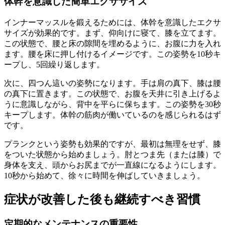
体幹を意識した簡単エクササイズ
インナーマッスルを鍛えるためには、体幹を意識したエクサ
サイズが効果的です。まず、仰向けに寝て、膝を立てます。
この状態で、腰と床の隙間を埋めるように、お腹に力を入れ
ます。腰を床に押し付けるイメージです。この姿勢を10秒キ
ープし、5回繰り返します。
次に、四つん這いの姿勢になります。手は肩の真下、膝は腰
の真下に置きます。この状態で、お腹を天井に引き上げるよ
うに意識しながら、背中を平らに保ちます。この姿勢を30秒
キープします。体幹の筋肉が働いているのを感じられるはず
です。
プランクという姿勢も効果的ですが、最初は無理をせず、膝
をついた状態から始めましょう。肘とつま先（または膝）で
身体を支え、頭からお尻までが一直線になるようにします。
10秒から始めて、徐々に時間を伸ばしていきましょう。
症状が改善した後も継続すべき習慣
定期的なメンテナンスの重要性