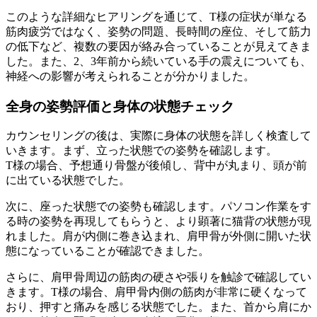
このような詳細なヒアリングを通じて、T様の症状が単なる
筋肉疲労ではなく、姿勢の問題、長時間の座位、そして筋力
の低下など、複数の要因が絡み合っていることが見えてきま
した。また、2、3年前から続いている手の震えについても、
神経への影響が考えられることが分かりました。
全身の姿勢評価と身体の状態チェック
カウンセリングの後は、実際に身体の状態を詳しく検査して
いきます。まず、立った状態での姿勢を確認します。
T様の場合、予想通り骨盤が後傾し、背中が丸まり、頭が前
に出ている状態でした。
次に、座った状態での姿勢も確認します。パソコン作業をす
る時の姿勢を再現してもらうと、より顕著に猫背の状態が現
れました。肩が内側に巻き込まれ、肩甲骨が外側に開いた状
態になっていることが確認できました。
さらに、肩甲骨周辺の筋肉の硬さや張りを触診で確認してい
きます。T様の場合、肩甲骨内側の筋肉が非常に硬くなって
おり、押すと痛みを感じる状態でした。また、首から肩にか