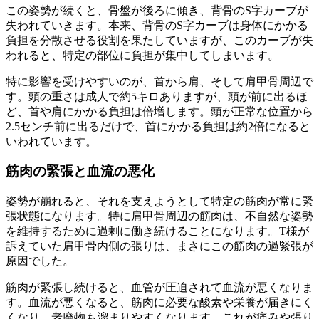
この姿勢が続くと、骨盤が後ろに傾き、背骨のS字カーブが
失われていきます。本来、背骨のS字カーブは身体にかかる
負担を分散させる役割を果たしていますが、このカーブが失
われると、特定の部位に負担が集中してしまいます。
特に影響を受けやすいのが、首から肩、そして肩甲骨周辺で
す。頭の重さは成人で約5キロありますが、頭が前に出るほ
ど、首や肩にかかる負担は倍増します。頭が正常な位置から
2.5センチ前に出るだけで、首にかかる負担は約2倍になると
いわれています。
筋肉の緊張と血流の悪化
姿勢が崩れると、それを支えようとして特定の筋肉が常に緊
張状態になります。特に肩甲骨周辺の筋肉は、不自然な姿勢
を維持するために過剰に働き続けることになります。T様が
訴えていた肩甲骨内側の張りは、まさにこの筋肉の過緊張が
原因でした。
筋肉が緊張し続けると、血管が圧迫されて血流が悪くなりま
す。血流が悪くなると、筋肉に必要な酸素や栄養が届きにく
くなり、老廃物も溜まりやすくなります。これが痛みや張り