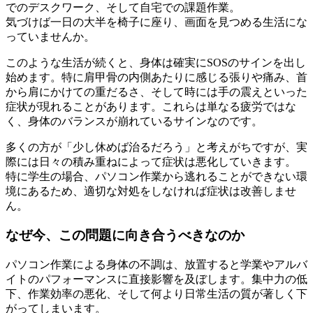
でのデスクワーク、そして自宅での課題作業。
気づけば一日の大半を椅子に座り、画面を見つめる生活にな
っていませんか。
このような生活が続くと、身体は確実にSOSのサインを出し
始めます。特に肩甲骨の内側あたりに感じる張りや痛み、首
から肩にかけての重だるさ、そして時には手の震えといった
症状が現れることがあります。これらは単なる疲労ではな
く、身体のバランスが崩れているサインなのです。
多くの方が「少し休めば治るだろう」と考えがちですが、実
際には日々の積み重ねによって症状は悪化していきます。
特に学生の場合、パソコン作業から逃れることができない環
境にあるため、適切な対処をしなければ症状は改善しませ
ん。
なぜ今、この問題に向き合うべきなのか
パソコン作業による身体の不調は、放置すると学業やアルバ
イトのパフォーマンスに直接影響を及ぼします。集中力の低
下、作業効率の悪化、そして何より日常生活の質が著しく下
がってしまいます。